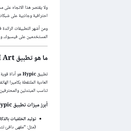
ولا يقتصر هذا الاتجاه على م
احترافية وجاذبية على شبكات
ومن أشهر التطبيقات الرائدة 
المستخدمين على فيسبوك، وحق
ما هو تطبيق Hypic – Photo Editor & AI Art؟
تطبيق
Hypic
هو أداة قوية 
العادية الملتقطة بكاميرا اله
تناسب المبتدئين والمحترفين
أبرز ميزات تطبيق Hypic لعام 2026:
توليد الخلفيات بالذكاء الاص
(مثل: “مقهى دافئ تتس