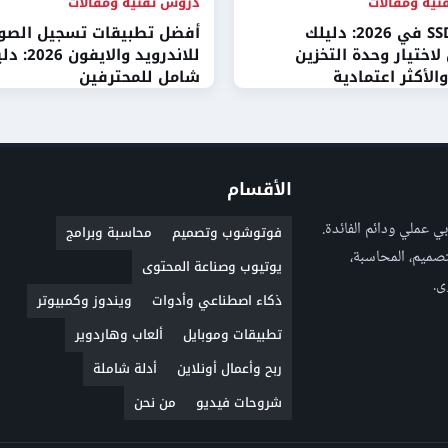
ية ومقالات
دروس تقنية ومقالات
أفضل SSD في 2026: دليلك
أفضل تطبيقات تسجيل الصو
لاختيار وحدة التخزين
للاندرويد والايفون 
الأكثر اعتمادية
شامل للمحترفين
الأقسام
ى تقني عربي عملي ودائم الفائدة.
فوتوشوب وتصميم
محاسبة وبرامج
تصميم، المحاسبة،
يوتيوب وصناعة المحتوى
ى.
ذكاء اصطناعي وأدوات
ويندوز وكمبيوتر
تطبيقات وموبايل
ألعاب وهاردوير
ربح وأعمال أونلاين
أدلة شاملة
شروحات فيديو
من نحن