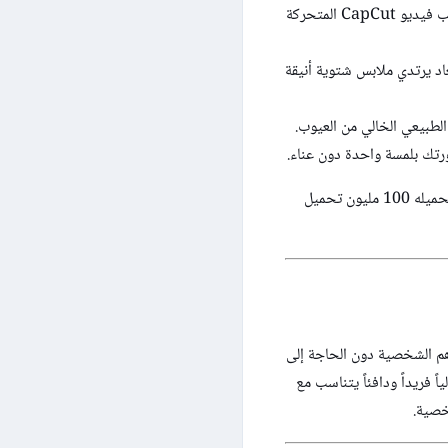
: يتيح التطبيق الآن إمكانية تصدير صورك الشتوية مباشرة إلى قوالب فيديو CapCut المتحركة
اد يرتدي ملابس شتوية أنيقة
الطبيعي الخالي من العيوب.
رتك بلمسة واحدة دون عناء.
تطبيق Hypic متاح للتحميل المجاني على أنظمة أندرويد وآيفون، ويحظى بتقييمات ممتازة وتجاوزت مرات تحميله 100 مليون تحميل
م الشخصية دون الحاجة إلى
 فريداً ودافئاً يتناسب مع
خصية.