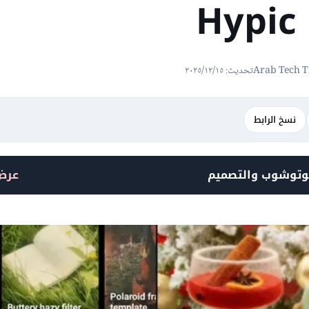
H
Arab Tech 
تحديث: ١٥‏/١٢‏/٢٠٢٥
نسخ الرابط
وتوشوب والتصميم
عرض