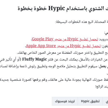
 باستخدام Hypic خطوة بخطوة
لمحدثة، اتبع هذه الخطوات البسيطة:
ي
:
درويد:
تحميل تطبيق Hypic من متجر Google Play
.
فون:
تحميل تطبيق Hypic من متجر Apple App Store
.
تح التطبيق واختر صورتك المفضلة من معرض الصور الخاص بهاتفك.
 من الخيارات بالأسفل، يمكنك البحث عن فلتر
Fluffy Magic
(أو أي تأثير فن
 يعمل
: سيقوم التطبيق بتحليل ملامح الوجه وتطبيق رتوش ناعمة وإضافة لمسات 
.
فظ صورتك النهائية بجودة عالية على هاتفك، وقم برفعها كصورة شخصية جديدة
 الرائع!
ي
تطبيق Hypic
تريند فيسبوك