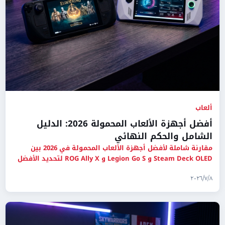
ألعاب
أفضل أجهزة الألعاب المحمولة 2026: الدليل
الشامل والحكم النهائي
مقارنة شاملة لأفضل أجهزة الألعاب المحمولة في 2026 بين
Steam Deck OLED و Legion Go S و ROG Ally X لتحديد الأفضل
لاحتياجات
٨‏/٧‏/٢٠٢٦