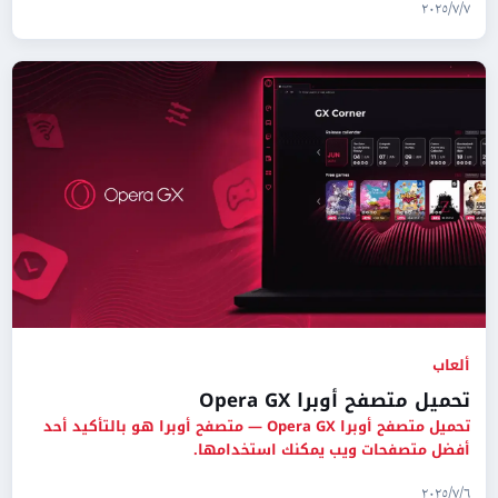
٧‏/٧‏/٢٠٢٥
ألعاب
تحميل متصفح أوبرا Opera GX
تحميل متصفح أوبرا Opera GX — متصفح أوبرا هو بالتأكيد أحد
أفضل متصفحات ويب يمكنك استخدامها.
٦‏/٧‏/٢٠٢٥