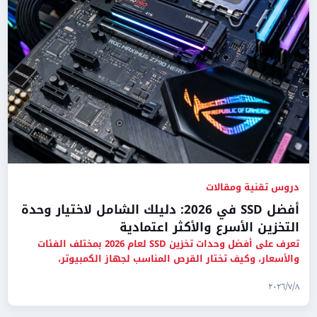
دروس تقنية ومقالات
أفضل SSD في 2026: دليلك الشامل لاختيار وحدة
التخزين الأسرع والأكثر اعتمادية
تعرف على أفضل وحدات تخزين SSD لعام 2026 بمختلف الفئات
والأسعار، وكيف تختار القرص المناسب لجهاز الكمبيوتر،
اللابتوب، أو ا
٨‏/٧‏/٢٠٢٦