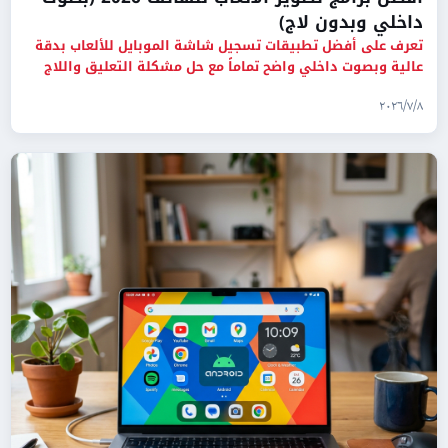
داخلي وبدون لاج)
تعرف على أفضل تطبيقات تسجيل شاشة الموبايل للألعاب بدقة
عالية وبصوت داخلي واضح تماماً مع حل مشكلة التعليق واللاج
لأجهزة ا
٨‏/٧‏/٢٠٢٦