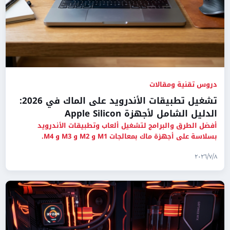
دروس تقنية ومقالات
تشغيل تطبيقات الأندرويد على الماك في 2026:
الدليل الشامل لأجهزة Apple Silicon
أفضل الطرق والبرامج لتشغيل ألعاب وتطبيقات الأندرويد
بسلاسة على أجهزة ماك بمعالجات M1 و M2 و M3 و M4.
٨‏/٧‏/٢٠٢٦