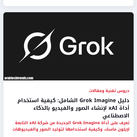
دروس تقنية ومقالات
دليل Grok Imagine الشامل: كيفية استخدام
أداة xAI لإنشاء الصور والفيديو بالذكاء
الاصطناعي
تعرف على أداة Grok Imagine الجديدة من شركة xAI التابعة
لإيلون ماسك، وكيفية استخدامها لتوليد الصور والفيديوهات
الاحترافية