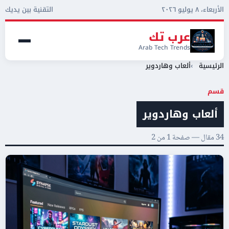
الأربعاء، ٨ يوليو ٢٠٢٦
التقنية بين يديك
عرب تك
Arab Tech Trends
الرئيسية
ألعاب وهاردوير
قسم
ألعاب وهاردوير
34 مقال — صفحة 1 من 2