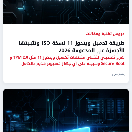
دروس تقنية ومقالات
طريقة تحميل ويندوز 11 نسخة ISO وتثبيتها
للأجهزة غير المدعومة 2026
شرح تفصيلي لتخطي متطلبات تشغيل ويندوز 11 مثل TPM 2.0 و
Secure Boot وتثبيته على أي جهاز كمبيوتر قديم بالكامل
باستخدام Ruf
٨‏/٧‏/٢٠٢٦