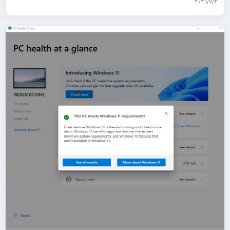
٣‏/٧‏/٢٠٢٦