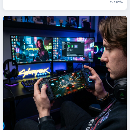
٨‏/٧‏/٢٠٢٦