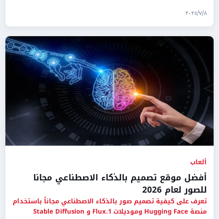
السبب الر
٨‏/٧‏/٢٠٢٥
ألعاب
أفضل موقع تصميم بالذكاء الاصطناعي مجانا
للصور لعام 2026
تعرف على كيفية تصميم صور بالذكاء الاصطناعي مجاناً باستخدام
منصة Hugging Face وموديلات Flux.1 و Stable Diffusion