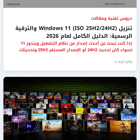
دروس تقنية ومقالات
تنزيل Windows 11 (ISO 25H2/24H2) والترقية
الرسمية: الدليل الكامل لعام 2026
إذا كنت تبحث عن أحدث إصدار من نظام التشغيل ويندوز 11
(سواء كان تحديث 24H2 أو الإصدار المستقر 25H2 وتحديثات
2026)، فأنت ف
٢٧‏/١٢‏/٢٠٢٥