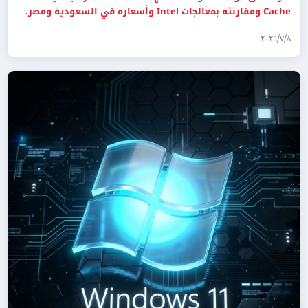
Cache ومقارنته بمعالجات Intel وأسعاره في السعودية ومصر.
٨‏/٧‏/٢٠٢٦