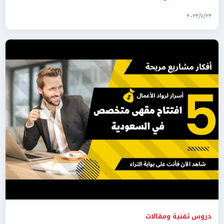
٢٣‏/٧‏/٢٠٢٣
دروس تقنية ومقالات