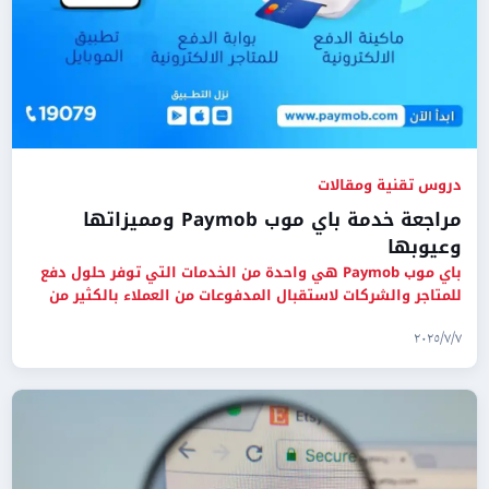
دروس تقنية ومقالات
مراجعة خدمة باي موب Paymob ومميزاتها
وعيوبها
باي موب Paymob هي واحدة من الخدمات التي توفر حلول دفع
للمتاجر والشركات لاستقبال المدفوعات من العملاء بالكثير من
الطرق.
٧‏/٧‏/٢٠٢٥