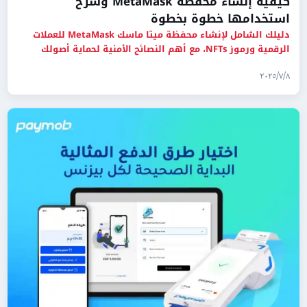
كيفية إنشاء محفظة MetaMask وشرح
استخدامها خطوة بخطوة
دليلك الشامل لإنشاء محفظة ميتا ماسك MetaMask للعملات
الرقمية ورموز NFTs، مع أهم النصائح الأمنية لحماية أصولك
وإضافة شبكة
٨‏/٧‏/٢٠٢٥