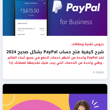
دروس تقنية ومقالات
شرح كيفية فتح حساب PayPal بشكل صحيح 2024
تعد PayPal واحدة من أشهر خدمات الدفع في جميع أنحاء العالم
، وهي واحدة من الخدمات التي يجب عليك تقديمها لعملائك إذا
كان ل
٥‏/٧‏/٢٠٢٥