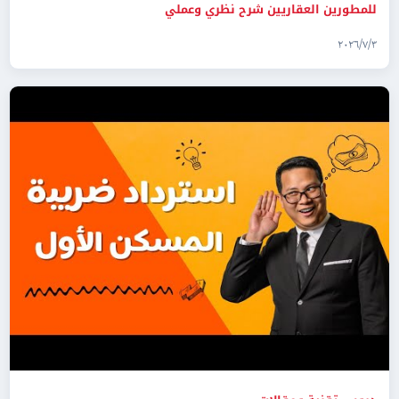
للمطورين العقاريين شرح نظري وعملي
٣‏/٧‏/٢٠٢٦