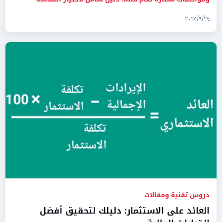
المناسبة لميزانيتك.
٢٤‏/٩‏/٢٠٢٥
دروس تقنية ومقالات
العائد على الاستثمار: دليلك لتحقيق أفضل