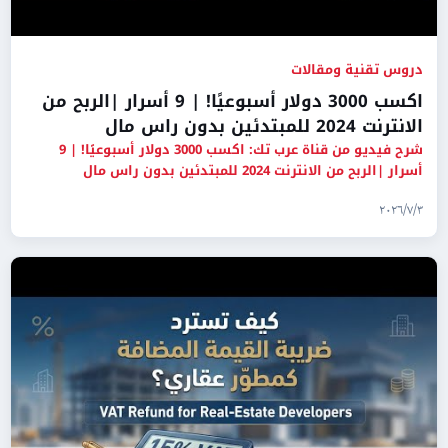
دروس تقنية ومقالات
اكسب 3000 دولار أسبوعيًا! | 9 أسرار |الربح من
الانترنت 2024 للمبتدئين بدون راس مال
شرح فيديو من قناة عرب تك: اكسب 3000 دولار أسبوعيًا! | 9
أسرار |الربح من الانترنت 2024 للمبتدئين بدون راس مال
٣‏/٧‏/٢٠٢٦