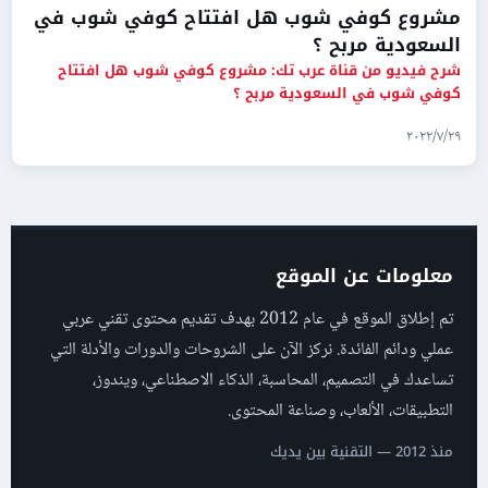
مشروع كوفي شوب هل افتتاح كوفي شوب في
السعودية مربح ؟
شرح فيديو من قناة عرب تك: مشروع كوفي شوب هل افتتاح
كوفي شوب في السعودية مربح ؟
٢٩‏/٧‏/٢٠٢٢
معلومات عن الموقع
تم إطلاق الموقع في عام 2012 بهدف تقديم محتوى تقني عربي
عملي ودائم الفائدة. نركز الآن على الشروحات والدورات والأدلة التي
تساعدك في التصميم، المحاسبة، الذكاء الاصطناعي، ويندوز،
التطبيقات، الألعاب، وصناعة المحتوى.
منذ 2012 — التقنية بين يديك