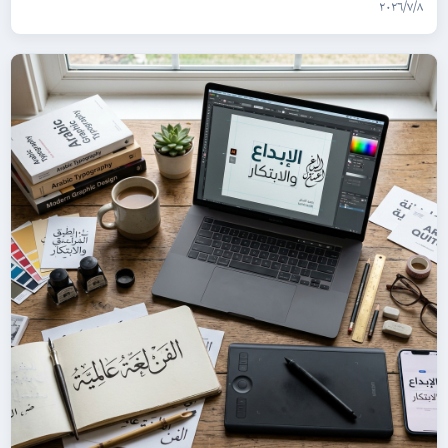
٨‏/٧‏/٢٠٢٦