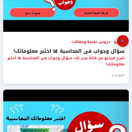
▶
فيديو · دروس تقنية ومقالات
سؤال وجواب فى المحاسبة 📊 اختبر معلوماتك!
شرح فيديو من قناة عرب تك: سؤال وجواب فى المحاسبة 📊 اختبر
معلوماتك!
٣‏/٧‏/٢٠٢٦