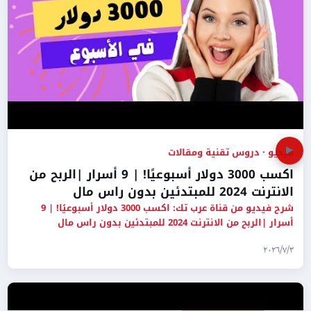
▶
فيديو · دروس تقنية ومقالات
اكسب 3000 دولار أسبوعيًا! | 9 أسرار |الربح من
الانترنت 2024 للمبتدئين بدون راس مال
شرح فيديو من قناة عرب تك: اكسب 3000 دولار أسبوعيًا! | 9
أسرار |الربح من الانترنت 2024 للمبتدئين بدون راس مال
٣‏/٧‏/٢٠٢٦