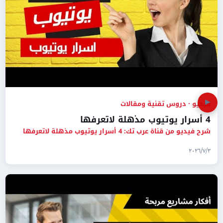
▶
فيديو · دروس تقنية ومقالات
4 أسرار يوتيوب مذهلة لاتعرفها
شرح فيديو من قناة عرب تك: 4 أسرار يوتيوب مذهلة لاتعرفها
٣‏/٧‏/٢٠٢٦