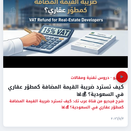
▶
فيديو · دروس تقنية ومقالات
كيف تسترد ضريبة القيمة المضافة كمطوّر عقاري
في السعودية؟ 💰📊
شرح فيديو من قناة عرب تك: كيف تسترد ضريبة القيمة المضافة
كمطوّر عقاري في السعودية؟ 💰📊
٣‏/٧‏/٢٠٢٦