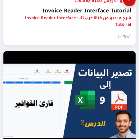
▶
فيديو · دروس تقنية ومقالات
Invoice Reader Interface Tutorial
شرح فيديو من قناة عرب تك: Invoice Reader Interface
Tutorial
٣‏/٧‏/٢٠٢٦