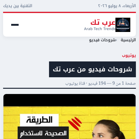
الأربعاء، ٨ يوليو ٢٠٢٦
التقنية بين يديك
عرب تك
Arab Tech Trends
الرئيسية
شروحات فيديو
يوتيوب
شروحات فيديو من عرب تك
صفحة 1 من 9 — 194 فيديو ·
قناة يوتيوب