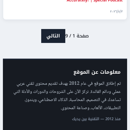
Accurately? | Special Podcast
٣‏/٧‏/٢٠٢٦
صفحة 1 / 9
التالي
معلومات عن الموقع
تم إطلاق الموقع في عام 2012 بهدف تقديم محتوى تقني عربي
عملي ودائم الفائدة. نركز الآن على الشروحات والدورات والأدلة التي
تساعدك في التصميم، المحاسبة، الذكاء الاصطناعي، ويندوز،
التطبيقات، الألعاب، وصناعة المحتوى.
منذ 2012 — التقنية بين يديك