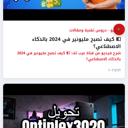
▶
فيديو · دروس تقنية ومقالات
💵 كيف تصبح مليونير في 2024 بالذكاء
الاصطناعي؟
شرح فيديو من قناة عرب تك: 💵 كيف تصبح مليونير في 2024
بالذكاء الاصطناعي؟
٣‏/٧‏/٢٠٢٦