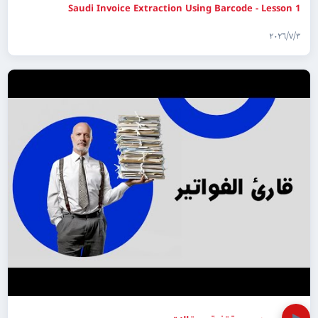
Saudi Invoice Extraction Using Barcode - Lesson 1
٣‏/٧‏/٢٠٢٦