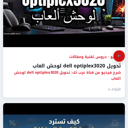
▶
فيديو · دروس تقنية ومقالات
تحويل dell optiplex3020 لوحش العاب
شرح فيديو من قناة عرب تك: تحويل dell optiplex3020 لوحش
العاب
٣‏/٧‏/٢٠٢٦