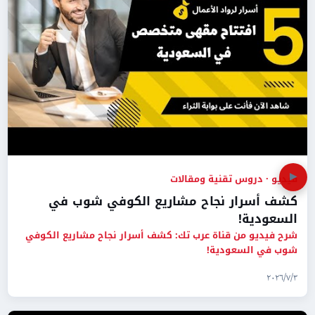
▶
فيديو · دروس تقنية ومقالات
كشف أسرار نجاح مشاريع الكوفي شوب في
السعودية!
شرح فيديو من قناة عرب تك: كشف أسرار نجاح مشاريع الكوفي
شوب في السعودية!
٣‏/٧‏/٢٠٢٦