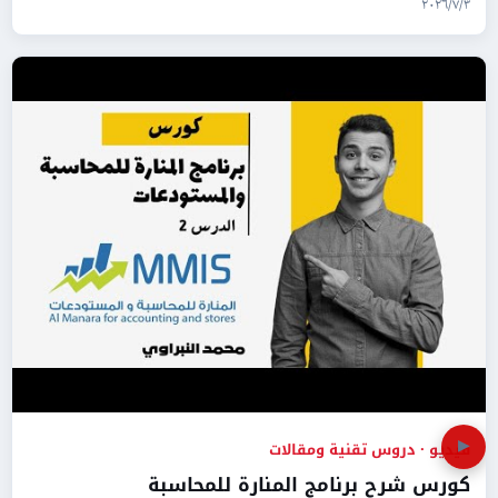
٣‏/٧‏/٢٠٢٦
▶
فيديو · دروس تقنية ومقالات
كورس شرح برنامج المنارة للمحاسبة