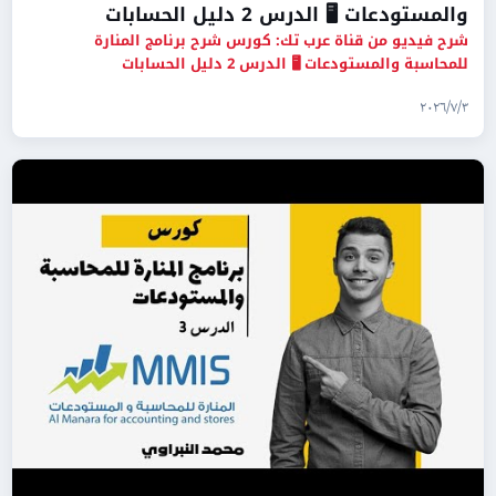
والمستودعات 🖥️ الدرس 2 دليل الحسابات
شرح فيديو من قناة عرب تك: كورس شرح برنامج المنارة
للمحاسبة والمستودعات 🖥️ الدرس 2 دليل الحسابات
٣‏/٧‏/٢٠٢٦