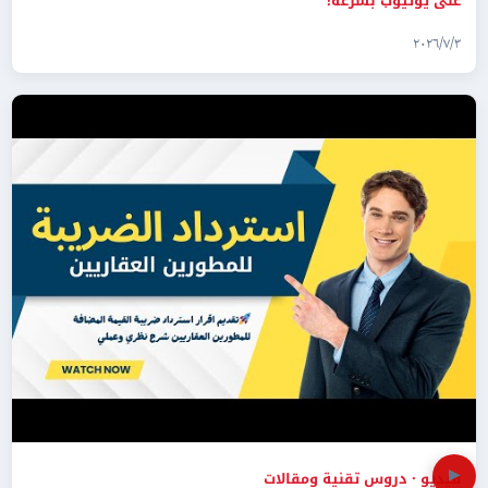
على يوتيوب بسرعة!
٣‏/٧‏/٢٠٢٦
▶
فيديو · دروس تقنية ومقالات