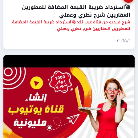
🚀استرداد ضريبة القيمة المضافة للمطورين
العقاريين شرح نظري وعملي
شرح فيديو من قناة عرب تك: 🚀استرداد ضريبة القيمة المضافة
للمطورين العقاريين شرح نظري وعملي
٣‏/٧‏/٢٠٢٦