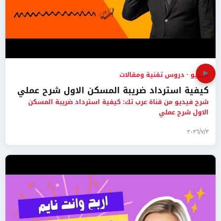
▶
فيديو · دروس تقنية ومقالات
كيفية استرداد ضريبة المسكن الاول شرح عملي
شرح فيديو من قناة عرب تك: كيفية استرداد ضريبة المسكن
الاول شرح عملي
٣‏/٧‏/٢٠٢٦