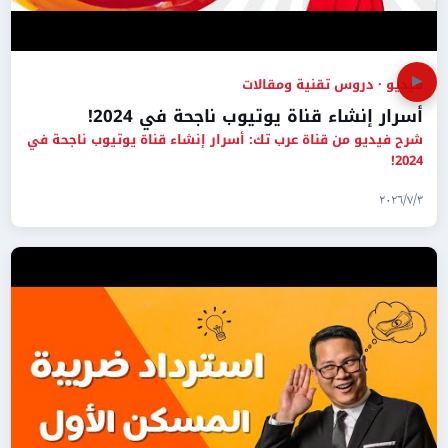
▶
فيديو · دروس تقنية ومقالات
أسرار إنشاء قناة يوتيوب ناجحة في 2024!
شرح فيديو من قناة عرب تك: أسرار إنشاء قناة يوتيوب ناجحة في
2024!
٣‏/٧‏/٢٠٢٦