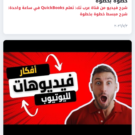
خطوة بخطوة
شرح فيديو من قناة عرب تك: تعلم QuickBooks في ساعة واحدة:
شرح مبسط خطوة بخطوة
٣‏/٧‏/٢٠٢٦