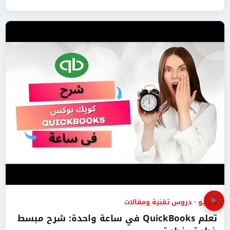
▶
فيديو · دروس تقنية ومقالات
تعلم QuickBooks في ساعة واحدة: شرح مبسط