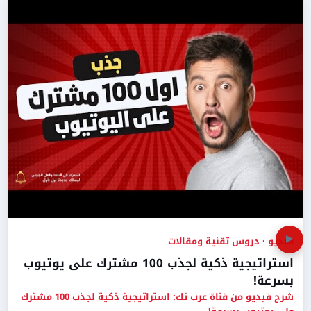
▶
فيديو · دروس تقنية ومقالات
استراتيجية ذكية لجذب 100 مشترك على يوتيوب
بسرعة!
شرح فيديو من قناة عرب تك: استراتيجية ذكية لجذب 100 مشترك