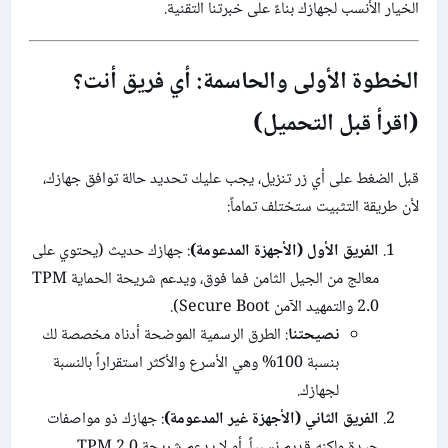
الخيار الأنسب لجهازك بناءً على خبرتنا التقنية.
الخطوة الأولى والحاسمة: أي فريق أنت؟
(اقرأ قبل التحميل)
قبل الضغط على أي زر تنزيل، يجب عليك تحديد حالة توافق جهازك،
لأن طريقة التثبيت ستختلف تماماً:
الفريق الأول (الأجهزة المدعومة)
: جهازك حديث (يحتوي على
معالج من الجيل الثامن فما فوق، ويدعم شريحة الحماية TPM
2.0 والتمهيد الآمن Secure Boot).
نصيحتنا
: الطرق الرسمية الموضحة أدناه مخصصة لك
بنسبة 100% وهي الأسرع والأكثر استقراراً بالنسبة
لجهازك.
الفريق الثاني (الأجهزة غير المدعومة)
: جهازك ذو مواصفات
جيدة ولكنه قديم نسبياً، أو لا يدعم شريحة TPM 2.0.