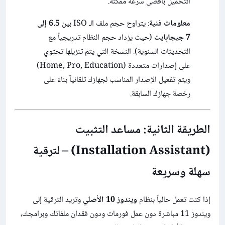
التحميل بأقصى سرعة ممكنة.
معلومات فنية
: يتراوح حجم ملف الـ ISO بين
6.5 إلى
7 جيجابايت
(حيث يزداد حجم النظام تدريجياً مع
التحديثات السنوية). النسخة التي يتم تنزيلها تحتوي
على إصدارات متعددة (Home, Pro, Education)
ويتم تفعيل الإصدار المناسب لجهازك تلقائياً بناءً على
رخصة جهازك السابقة.
الطريقة الثانية: مساعد التثبيت
(Installation Assistant) – لترقية
سهلة وسريعة
إذا كنت تعمل حالياً بنظام
ويندوز 10 الأصلي
وتريد الترقية إلى
ويندوز 11 مباشرة دون عمل فورمات ودون فقدان ملفاتك وبرامجك،