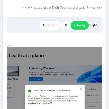
٢٧‏/١٢‏/٢٠٢٥
7 دقائق قراءة
Arab Tech Trends
تحديث: ٨‏/٧‏/٢٠٢٦
شارك:
واتساب
X
نسخ الرابط