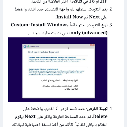
HP، أو
F8
في Asus). اختر الفلاشة من القائمة.
بدء التثبيت
: ستظهر لك واجهة التثبيت. حدد اللغة، واضغط
على
Next
ثم
Install Now
.
نوع التثبيت
: اختر دائماً
Custom: Install Windows
only (advanced)
لعمل تثبيت نظيف وجديد.
تهيئة القرص
: حدد قسم قرص C القديم، واضغط على
Delete
، ثم حدد المساحة الفارغة وانقر على
Next
ليقوم
النظام بالباقي تلقائياً. (تأكد من أخذ نسخة احتياطية لبياناتك