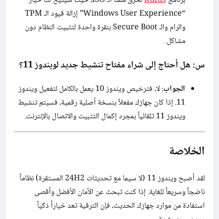
برنامج
Rufus
لحرق ملف الـ ISO، حيث سيتيح لك خيار
“Windows User Experience” إزالة قيود الـ TPM
والرام والـ Secure Boot بنقرة واحدة لتثبيت النظام دون
مشاكل.
س: هل أحتاج إلى شراء مفتاح تنشيط جديد لويندوز 11؟
الجواب
: لا، فترخيص ويندوز 10 يعمل بالكامل لتفعيل ويندوز
11. إذا كان جهازك مفعلاً بنسخة أصلية رقمية، فسيتم تنشيط
ويندوز 11 تلقائياً بمجرد إكمال التثبيت والاتصال بالإنترنت.
الخلاصة
لقد أصبح ويندوز 11 (لا سيما مع تحديثات 24H2 المستقرة) نظاماً
ناضجاً وسريعاً للغاية. إذا كنت تبحث عن الأمان الأفضل وأقصى
استفادة من موارد جهازك الحديث، فإن الترقية تعد خياراً ذكياً