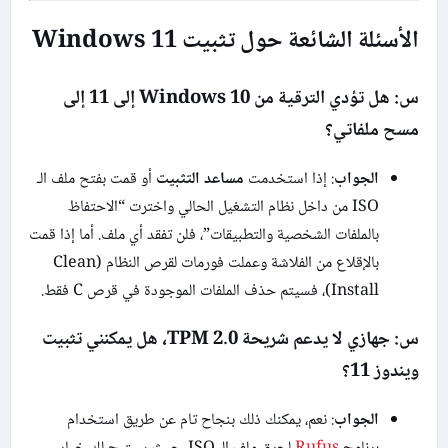
الأسئلة الشائعة حول تثبيت Windows 11
س: هل تؤدي الترقية من Windows 10 إلى 11 إلى
مسح ملفاتي؟
الجواب
: إذا استخدمت
مساعد التثبيت
أو قمت بفتح ملف الـ
ISO من داخل نظام التشغيل الحالي واخترت “الاحتفاظ
بالملفات الشخصية والتطبيقات”، فلن تفقد أي ملف. أما إذا قمت
بالإقلاع من الفلاشة وعملت فورمات لقرص النظام (Clean
Install)، فسيتم حذف الملفات الموجودة في قرص C فقط.
س: جهازي لا يدعم شريحة TPM 2.0، هل يمكنني تثبيت
ويندوز 11؟
الجواب
: نعم، يمكنك ذلك بنجاح تام عن طريق استخدام