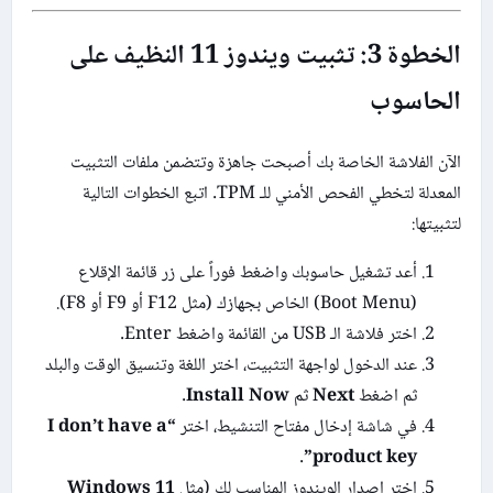
الخطوة 3: تثبيت ويندوز 11 النظيف على
الحاسوب
الآن الفلاشة الخاصة بك أصبحت جاهزة وتتضمن ملفات التثبيت
المعدلة لتخطي الفحص الأمني للـ TPM. اتبع الخطوات التالية
لتثبيتها:
أعد تشغيل حاسوبك واضغط فوراً على زر قائمة الإقلاع
(Boot Menu) الخاص بجهازك (مثل F12 أو F9 أو F8).
اختر فلاشة الـ USB من القائمة واضغط Enter.
عند الدخول لواجهة التثبيت، اختر اللغة وتنسيق الوقت والبلد
ثم اضغط
Next
ثم
Install Now
.
في شاشة إدخال مفتاح التنشيط، اختر
“I don’t have a
.
product key”
اختر إصدار الويندوز المناسب لك (مثل
Windows 11