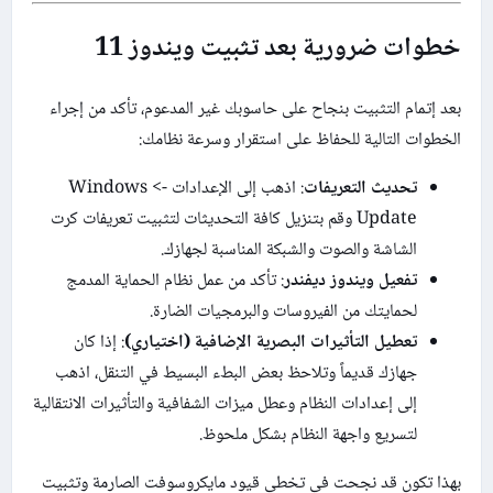
خطوات ضرورية بعد تثبيت ويندوز 11
بعد إتمام التثبيت بنجاح على حاسوبك غير المدعوم، تأكد من إجراء
الخطوات التالية للحفاظ على استقرار وسرعة نظامك:
تحديث التعريفات
: اذهب إلى الإعدادات -> Windows
Update وقم بتنزيل كافة التحديثات لتثبيت تعريفات كرت
الشاشة والصوت والشبكة المناسبة لجهازك.
تفعيل ويندوز ديفندر
: تأكد من عمل نظام الحماية المدمج
لحمايتك من الفيروسات والبرمجيات الضارة.
تعطيل التأثيرات البصرية الإضافية (اختياري)
: إذا كان
جهازك قديماً وتلاحظ بعض البطء البسيط في التنقل، اذهب
إلى إعدادات النظام وعطل ميزات الشفافية والتأثيرات الانتقالية
لتسريع واجهة النظام بشكل ملحوظ.
بهذا تكون قد نجحت في تخطي قيود مايكروسوفت الصارمة وتثبيت