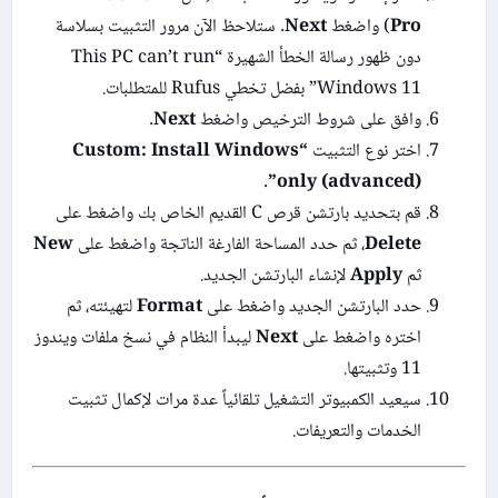
Pro
) واضغط
Next
. ستلاحظ الآن مرور التثبيت بسلاسة
دون ظهور رسالة الخطأ الشهيرة “This PC can’t run
Windows 11” بفضل تخطي Rufus للمتطلبات.
وافق على شروط الترخيص واضغط
Next
.
اختر نوع التثبيت
“Custom: Install Windows
.
only (advanced)”
قم بتحديد بارتشن قرص C القديم الخاص بك واضغط على
Delete
، ثم حدد المساحة الفارغة الناتجة واضغط على
New
ثم
Apply
لإنشاء البارتشن الجديد.
حدد البارتشن الجديد واضغط على
Format
لتهيئته، ثم
اختره واضغط على
Next
ليبدأ النظام في نسخ ملفات ويندوز
11 وتثبيتها.
سيعيد الكمبيوتر التشغيل تلقائياً عدة مرات لإكمال تثبيت
الخدمات والتعريفات.