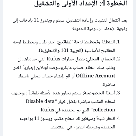
الخطوة 4: الإعداد الأولي والتشغيل
بعد اكتمال التثبيت وإعادة التشغيل، سيقوم ويندوز 11 بإدخالك إلى
واجهة الإعداد الرسومية الحديثة:
المنطقة وتخطيط لوحة المفاتيح
: اختر بلدك وتخطيط لوحة
المفاتيح الأساسية (العربية 101 والإنجليزية).
الحساب المحلي
: بفضل خيارات Rufus التي حددناها، لن
يطلب منك النظام حساب مايكروسوفت أونلاين إجبارياً. اختر
Offline Account
أو قم بإنشاء حساب محلي باسمك
مباشرة.
أسئلة الخصوصية
: سيتم تجاوز هذه الأسئلة تلقائياً وتوجيهك
لسطح المكتب مباشرة بفضل خيار “Disable data
collection” الذي تم تحديده في Rufus.
انتظر قليلاً وسيظهر لك سطح مكتب ويندوز 11 بواجهته
الجديدة وشريطه المطور في المنتصف.