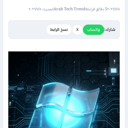
٨‏/٧‏/٢٠٢٦
5 دقائق قراءة
Arab Tech Trends
تحديث: ٨‏/٧‏/٢٠٢٦
شارك:
واتساب
X
نسخ الرابط